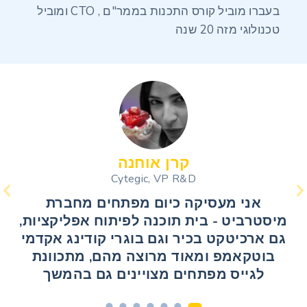
בעברו מוביל קורס התכנות
בממר"ם
CTO ,
ומוביל
טכנולוגי מזה 20 שנה
רון שושני
סטיב צ'אן
קרן אוחנה
טל מושיוב
יובל ראבוי
אבנר ארבל
פרדריק אקנין
פרדריק אקנין
קרן אוחנה
Cytegic, VP R&D
Software Group Manager, Radwin
VP R&D, StartApp
GoPlanit, Founder
Sparkeo Founder
Cytegic, VP R&D
Sparkeo Founder
Taptica, CTO
VP R&D
אני מעסיקה כיום מפתחים מחברת
מיסטרביט - בית תוכנה לפיתוח אפליקציות,
גם ארכיטקט בכיר וגם בוגרי קודינג אקדמי
בוטקאמפ ומאוד מרוצה מהם, מתכוונת
לגייס מפתחים מצויינים גם בהמשך